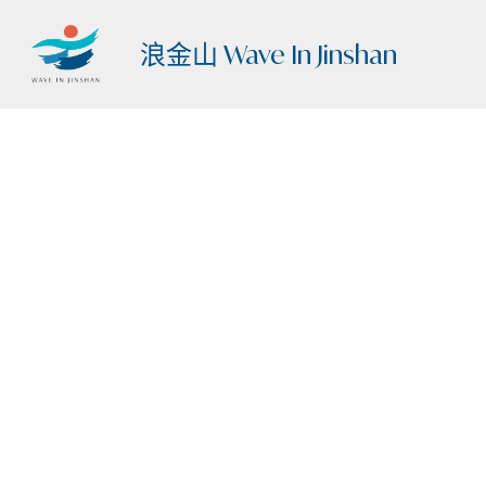
浪金山 Wave In Jinshan