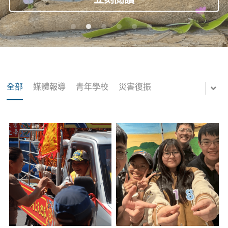
浪聚｜餐飲複合系統
餐飲餐桌
浪居｜青年共居基地
全部
媒體報導
青年學校
災害復振