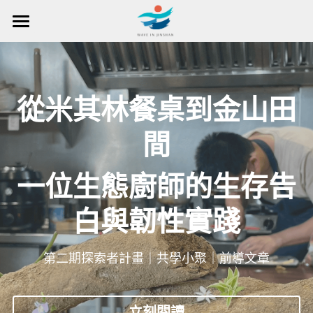
×
部落格分類
首頁
所有博客分類
場域匯總
從米其林餐桌到金山田
青年學校
在場域營造
場域營造方法
間
關於創辦人
在場域探索
場域營造入口
一位生態廚師的生存告
東北角｜浮金瓜
公共參與
一起浪金山
所有文章
霧瑠圳|
災害復振
白與韌性實踐
媒體報導
成為青年研究員
搜索
煦新館｜金山最溫暖餐廳
文化轉譯
地方青年學校
成為探索者
繁體中文
第二期探索者計畫｜共學小聚｜前導文章
享魚路｜魚路古道起點
生態農藝
探索者計畫
成為會員
繁體中文
登入／註冊會員
浪集｜地方有聲圖書館
藝術慶典
English
立刻閱讀