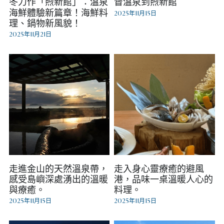
冬力作「煦新館」：溫泉
督溫泉到煦新館
海鮮體驗新篇章！海鮮料
2025年11月15日
理、鍋物新風貌！
2025年11月21日
走進金山的天然溫泉帶，
走入身心靈療癒的避風
感受島嶼深處湧出的溫暖
港，品味一桌溫暖人心的
與療癒。
料理。
2025年11月15日
2025年11月15日