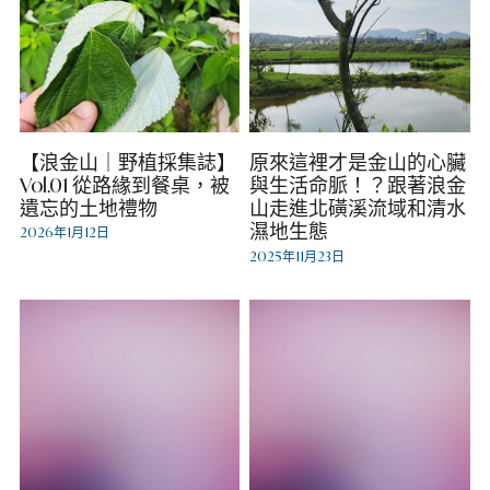
【浪金山｜野植採集誌】
原來這裡才是金山的心臟
Vol.01 從路緣到餐桌，被
與生活命脈！？跟著浪金
遺忘的土地禮物
山走進北磺溪流域和清水
濕地生態
2026年1月12日
2025年11月23日