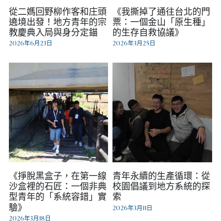
從二媽回野柳作客和庄頭
《我撕掉了通往台北的門
遶境出發！地方青年的宗
票：一個金山「原生種」
教慶典入局與身分定錨
的生存自救協議》
2026年6月23日
2026年3月25日
《掙脫黑盒子，在第一線
青年永續的生產循環：從
沙盒裡的石匠：一個非典
校園倡議到地方系統的探
型青年的「系統容錯」實
索
驗》
2026年3月11日
2026年3月18日