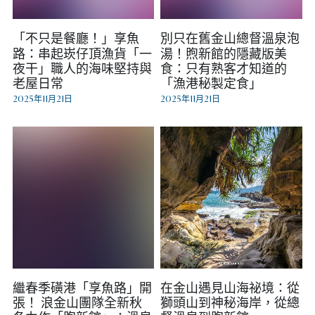
「不只是餐廳！」享魚
別只在舊金山總督溫泉泡
路：串起崁仔頂漁貨「一
湯！煦新館的隱藏版美
夜干」職人的海味堅持與
食：只有熟客才知道的
老屋日常
「漁港秘製定食」
2025年11月21日
2025年11月21日
繼春季磺港「享魚路」開
在金山遇見山海祕境：從
張！ 浪金山團隊全新秋
獅頭山到神秘海岸，從總