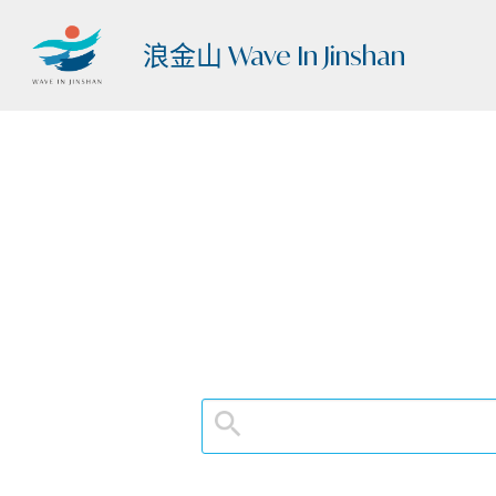
浪金山 Wave In Jinshan