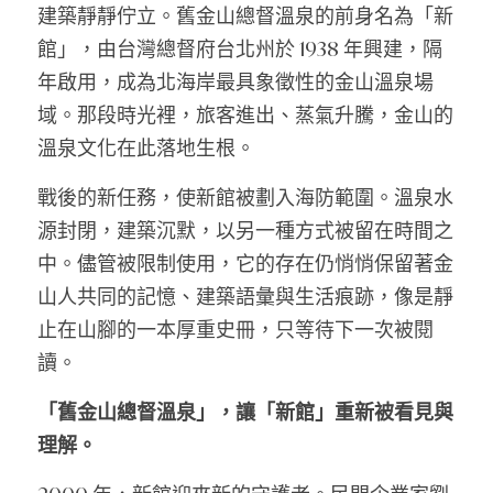
建築靜靜佇立。舊金山總督溫泉的前身名為「新
浪聚｜餐飲複合系統
餐飲餐桌
館」，由台灣總督府台北州於 1938 年興建，隔
年啟用，成為北海岸最具象徵性的金山溫泉場
浪居｜青年共居基地
域。那段時光裡，旅客進出、蒸氣升騰，金山的
溫泉文化在此落地生根。
戰後的新任務，使新館被劃入海防範圍。溫泉水
源封閉，建築沉默，以另一種方式被留在時間之
中。儘管被限制使用，它的存在仍悄悄保留著金
山人共同的記憶、建築語彙與生活痕跡，像是靜
止在山腳的一本厚重史冊，只等待下一次被閱
讀。
「舊金山總督溫泉」，讓「新館」重新被看見與
理解。