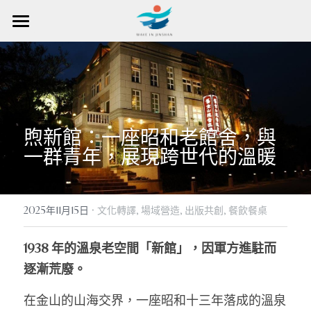
首頁
場域匯總
在場域營造
場域營造方法
煦新館：一座昭和老館舍，與
關於創辦人
在場域探索
場域營造入口
一群青年，展現跨世代的溫暖
東北角｜浮金瓜
公共參與
一起浪金山
所有文章
霧瑠圳|
災害復振
·
媒體報導
成為青年研究員
搜索
2025年11月15日
文化轉譯,
場域營造,
出版共創,
餐飲餐桌
煦新館｜金山最溫暖餐廳
文化轉譯
地方青年學校
成為探索者
繁體中文
1938 年的溫泉老空間「新館」，因軍方進駐而
逐漸荒廢。
享魚路｜魚路古道起點
生態農藝
探索者計畫
成為會員
繁體中文
登入／註冊會員
在金山的山海交界，一座昭和十三年落成的溫泉
浪集｜地方有聲圖書館
藝術慶典
English