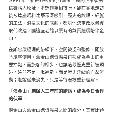
2000 年，新館迎來新的守護者。民間企業家劉
信雄購入原址，本想作為招待所，卻在實地走訪
後被這座昭和建築深深吸引。歷史的紋理、細膩
的工法、溫泉文化的底蘊，都讓他決定改以修復
取代改建，讓這座老館以原有的氣質繼續陪伴金
山。
在鄭惠啟經理的帶領下，空間被溫和整修，開放
予旅客使用。舊金山總督溫泉再次成為金山的重
要節點，而旅客的腳步，也讓這段歷史重新被觸
碰。這並不是一場翻新，而是歷史延續的自然流
動；老館從未消失，只是等待著被重新理解。
「浪金山」創辦人三年前的踏訪，成為今日合作
的伏筆。
浪金山與舊金山總督溫泉之間的緣分，其實比預