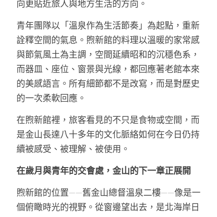
向更貼近旅人與地方生活的方向。
青年團隊以「溫泉作為生活節奏」為起點，重新
詮釋空間的氣息。煦新館的料理以溫暖的家常感
與節氣風土為主調，空間延續昭和的沉穩色系，
而器皿、座位、窗景與光線，都回應著老館本來
的美感語言。所有細節都不是改寫，而是對歷史
的一次柔軟回應。
在煦新館裡，旅客看見的不只是食物或空間，而
是金山長達八十多年的文化脈絡如何在今日仍持
續被感受、被理解、被使用。
在歲月與青年的交會處，金山的下一章正展開
煦新館的位置——舊金山總督溫泉二樓——像是一
個俯瞰時光的視野。從窗邊望出去，是北海岸日