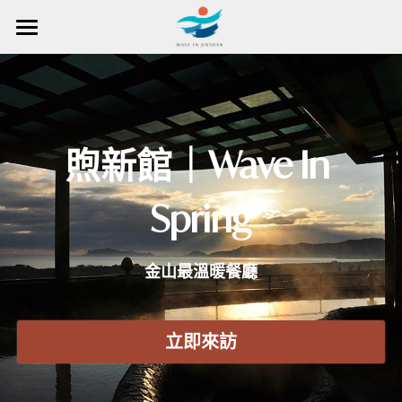
×
部落格分類
首頁
所有博客分類
場域匯總
青年學校
在場域營造
場域營造方法
煦新館｜Wave In 
關於創辦人
在場域探索
場域營造入口
Spring
東北角｜浮金瓜
公共參與
一起浪金山
所有文章
霧瑠圳|
災害復振
媒體報導
金山最溫暖餐廳
成為青年研究員
搜索
煦新館｜金山最溫暖餐廳
文化轉譯
地方青年學校
成為探索者
繁體中文
立即來訪
享魚路｜魚路古道起點
生態農藝
探索者計畫
成為會員
繁體中文
登入／註冊會員
浪集｜地方有聲圖書館
藝術慶典
English