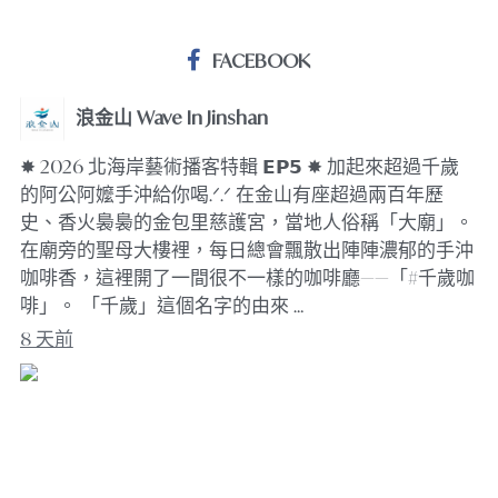
FACEBOOK
浪金山 Wave In Jinshan
✸ 2026 北海岸藝術播客特輯 𝗘𝗣𝟱 ✸ 加起來超過千歲
的阿公阿嬤手沖給你喝.ᐟ.ᐟ 在金山有座超過兩百年歷
史、香火裊裊的金包里慈護宮，當地人俗稱「大廟」。
在廟旁的聖母大樓裡，每日總會飄散出陣陣濃郁的手沖
咖啡香，這裡開了一間很不一樣的咖啡廳——「#千歲咖
啡」。 「千歲」這個名字的由來 …
8 天前