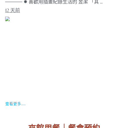
───── ✸ 喜歡用插畫紀錄生活的 昱潔 「其 …
12 天前
查看更多……