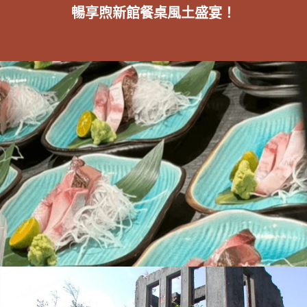
暢享煦新館餐桌風土盛宴！