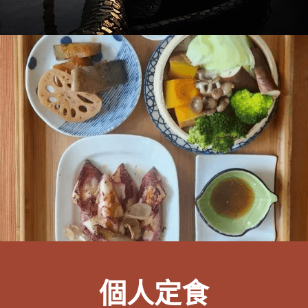
浪聚｜餐飲複合系統
餐飲餐桌
浪居｜青年共居基地
個人定食