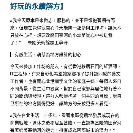
好玩的永續解方】
浪聚｜餐飲複合系統
餐飲餐桌
❝我今天原本是來做志工服務的，並不是懷抱著期待而
浪居｜青年共居基地
來，但現在覺得很開心今天能夠一起參與工作坊，讓原本
只放在心裡、想要改變田寮河的小幼苗從心中被迸發
了！❞——朱銘美術館志工蘇珊
▎有感生活，萌芽為地方設計的初心
今天來參加工作坊的朋友，有從香港移居石門的紅酒師、
IT工程師，有來自彰化希望讓家鄉孩子提升認同感的藝文
工作者，也有關心北港廟宇文化的家庭主婦，每個人來自
不同背景，從生活中觀察，對於自己家鄉與居住地有著不
同的問題與發現，這群人都懷抱著一個共同的目標：讓自
己所在的地方變得更好，讓地方的美被更多人看見。
❝我在台北生活二十多年，看著東區從農地發展成現在的
商業戰地，退休之後移居至基隆，一直認為基隆的田寮河
有著媲美塞納河的魅力，擁有成為國際城市的潛力。❞