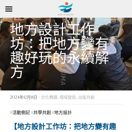
首頁
地方設計工作
場域匯總
坊：把地方變有
在場域營造
場域營造方法
趣好玩的永續解
關於創辦人
在場域探索
場域營造入口
方
東北角｜浮金瓜
公共參與
一起浪金山
所有文章
霧瑠圳|
災害復振
媒體報導
成為青年研究員
搜索
·
2024年12月11日
文化轉譯,
場域營造,
出版共創
煦新館｜金山最溫暖餐廳
文化轉譯
地方青年學校
成為探索者
繁體中文
#活動側記
#共學共創
#地方設計
享魚路｜魚路古道起點
生態農藝
探索者計畫
成為會員
繁體中文
登入／註冊會員
【地方設計工作坊：把地方變有趣
浪集｜地方有聲圖書館
藝術慶典
English